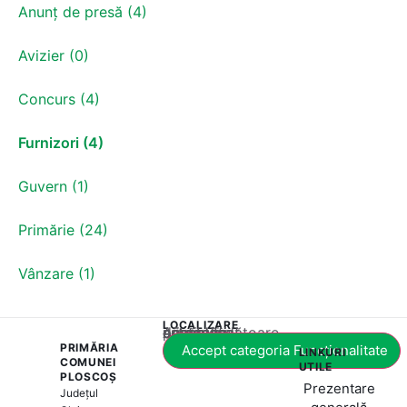
Anunț de presă (4)
Avizier (0)
Concurs (4)
Furnizori (4)
Guvern (1)
Primărie (24)
Vânzare (1)
LOCALIZARE
Acest conținut este blocat până când acceptați categoria corespunzătoare de cookie-uri.
PRIMĂRIA
Accept categoria Funcționalitate
LINKURI
COMUNEI
UTILE
PLOSCOȘ
Prezentare
Județul