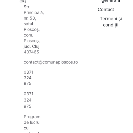
generală
Cluj
Str.
Contact
Principală,
nr. 50,
Termeni și
satul
condiții
Ploscoș,
com.
Ploscoș,
jud. Cluj
407465
contact@comunaploscos.ro
0371
324
975
0371
324
975
Program
de lucru
cu