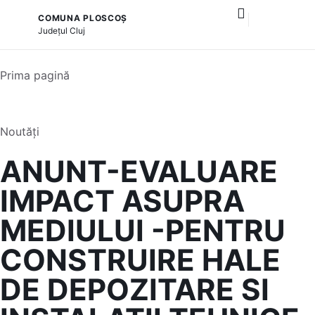
COMUNA PLOSCOȘ
și serviciile publice
Județul
Cluj
Prima pagină
Noutăți
ANUNT-EVALUARE
IMPACT ASUPRA
MEDIULUI -PENTRU
CONSTRUIRE HALE
DE DEPOZITARE SI