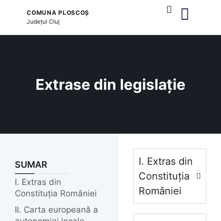
COMUNA PLOSCOȘ
Județul
Cluj
și serviciile publice
Extrase din legislație
I. Extras din
SUMAR
Constituția
I. Extras din
României
Constituția României
II. Carta europeană a