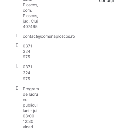
condiții
Ploscoș,
com.
Ploscoș,
jud. Cluj
407465
contact@comunaploscos.ro
0371
324
975
0371
324
975
Program
de lucru
cu
publicul:
luni - joi
08:00 -
12:30,
vineri