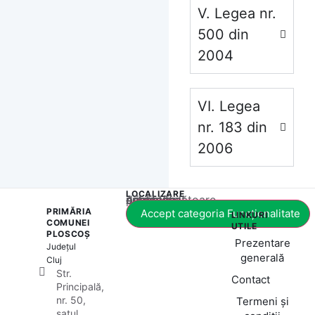
V. Legea nr.
500 din
2004
VI. Legea
nr. 183 din
2006
LOCALIZARE
Acest conținut este blocat până când acceptați categoria corespunzătoare de cookie-uri.
PRIMĂRIA
Accept categoria Funcționalitate
LINKURI
COMUNEI
UTILE
PLOSCOȘ
Prezentare
Județul
generală
Cluj
Str.
Contact
Principală,
nr. 50,
Termeni și
satul