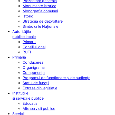
Prezentare generală
Monumente istorice
Monografia comunei
Istoric
Strategia de dezvoltare
Simbolurile Naționale
Autoritățile
publice locale
Primarul
Consiliul local
RUTI
Primăria
Conducerea
Organigrama
Componența
Programul de funcționare și de audiențe
Statul de funcții
Extrase din legislație
Instituțiile
și serviciile publice
Educația
Alte servicii publice
Servicii