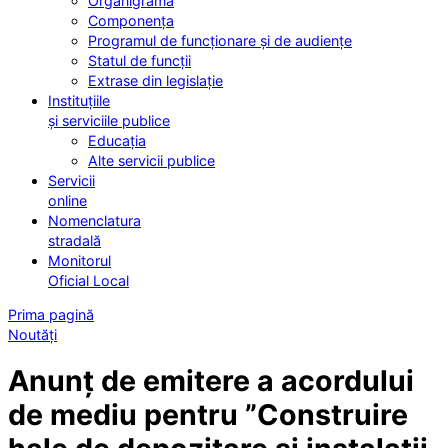
Organigrama
Componența
Programul de funcționare și de audiențe
Statul de funcții
Extrase din legislație
Instituțiile
și serviciile publice
Educația
Alte servicii publice
Servicii
online
Nomenclatura
stradală
Monitorul
Oficial Local
Prima pagină
Noutăți
Anunț de emitere a acordului
de mediu pentru ”Construire