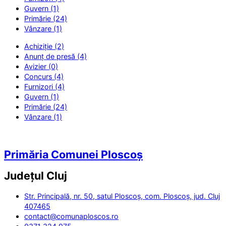
Guvern (1)
Primărie (24)
Vânzare (1)
Achiziție (2)
Anunț de presă (4)
Avizier (0)
Concurs (4)
Furnizori (4)
Guvern (1)
Primărie (24)
Vânzare (1)
Primăria Comunei Ploscoș
Județul
Cluj
Str. Principală, nr. 50, satul Ploscoș, com. Ploscoș, jud. Cluj
407465
contact@comunaploscos.ro