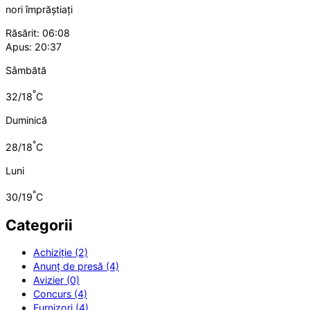
nori împrăștiați
Răsărit: 06:08
Apus: 20:37
Sâmbătă
°
32/18
C
Duminică
°
28/18
C
Luni
°
30/19
C
Categorii
Achiziție (2)
Anunț de presă (4)
Avizier (0)
Concurs (4)
Furnizori (4)