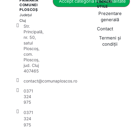
PRIMĂRIA
Accept categoria Funcționalitate
LINKURI
COMUNEI
UTILE
PLOSCOȘ
Prezentare
Județul
generală
Cluj
Str.
Contact
Principală,
nr. 50,
Termeni și
satul
condiții
Ploscoș,
com.
Ploscoș,
jud. Cluj
407465
contact@comunaploscos.ro
0371
324
975
0371
324
975