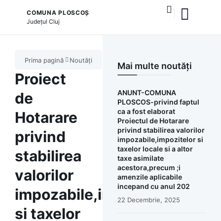
COMUNA PLOSCOȘ
Județul
Cluj
și serviciile publice
Prima pagină
Noutăți
Mai multe noutăți
Proiect
ANUNT-COMUNA
de
PLOSCOS-privind faptul
ca a fost elaborat
Hotarare
Proiectul de Hotarare
privind stabilirea valorilor
privind
impozabile,impozitelor si
taxelor locale si a altor
stabilirea
taxe asimilate
acestora,precum ;i
valorilor
amenzile aplicabile
incepand cu anul 202
impozabile,impozitelor
22 Decembrie, 2025
si taxelor