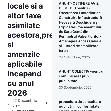
ANUNT-OBTINERE AVIZ
locale si a
DE MEDIU pentru -
Executarea Lucrărilor de
altor taxe
Construire Infrastructură
Necesară Deschiderii și
asimilate
Exploatării zăcământului
de Sare Gemă din
acestora,precum
Perimetrul Valea Florilor-
Amenajare Acces Galerie
si
și Lucrări de stabilizare
teren
amenzile
24 Octombrie, 2025
aplicabile
incepand
ANUNT COLECTIV -pentru
comunicarea prin
publicitate
cu anul
30 Septembrie, 2025
2026
22 Decembrie
procedura de consultare
2025
publică, in conformitate
cu prevederile Legii