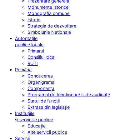
Prezentare generală
Monumente istorice
Monografia comunei
Istoric
Strategia de dezvoltare
Simbolurile Naționale
Autoritățile
publice locale
Primarul
Consiliul local
RUTI
Primăria
Conducerea
Organigrama
Componența
Programul de funcționare și de audiențe
Statul de funcții
Extrase din legislație
Instituțiile
și serviciile publice
Educația
Alte servicii publice
Servicii