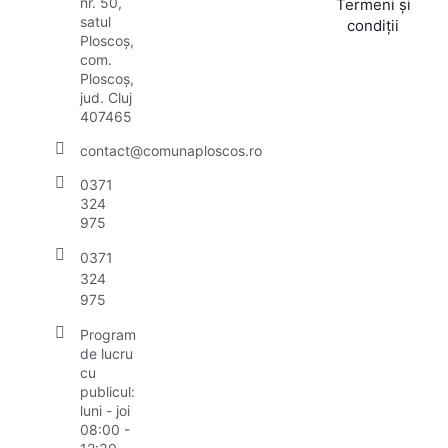
nr. 50,
Termeni și
satul
condiții
Ploscoș,
com.
Ploscoș,
jud. Cluj
407465
contact@comunaploscos.ro
0371
324
975
0371
324
975
Program
de lucru
cu
publicul:
luni - joi
08:00 -