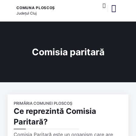
COMUNA PLOSCOȘ
Județul
Cluj
și serviciile publice
Comisia paritară
PRIMĂRIA COMUNEI PLOSCOȘ
Ce reprezintă Comisia
Paritară?
Comisia Paritară este un organism care are