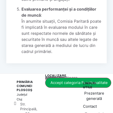
Evaluarea performanței și a condițiilor
de muncă
:
În anumite situații, Comisia Paritară poate
fi implicată în evaluarea modului în care
sunt respectate normele de sănătate și
securitate în muncă sau altele legate de
starea generală a mediului de lucru din
cadrul primăriei.
LOCALIZARE
Acest conținut este blocat până când acceptați categoria corespunzătoare de cookie-uri.
PRIMĂRIA
Accept categoria Funcționalitate
LINKURI
COMUNEI
UTILE
PLOSCOȘ
Prezentare
Județul
generală
Cluj
Str.
Contact
Principală,